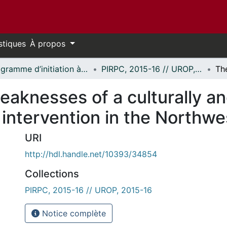
stiques
À propos
Programme d’initiation à la recherche au premier cycle (PIRPC) // Undergraduate Research Opportunity Program (UROP)
PIRPC, 2015-16 // UROP, 2015-16
eaknesses of a culturally an
intervention in the Northwes
URI
http://hdl.handle.net/10393/34854
Collections
PIRPC, 2015-16 // UROP, 2015-16
Notice complète