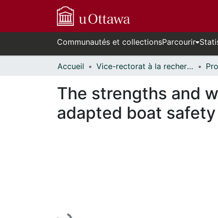
Communautés et collections
Parcourir
Stati
Accueil
Vice-rectorat à la recherche // Office of the V-P, Research
The strengths and w
adapted boat safety 
En cours de chargement...