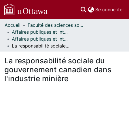
(c
Se connecter
Accueil
Faculté des sciences sociales // Faculty of Social Sciences
Communautés
Affaires publiques et internationales // Public and International Affairs
et collections
Affaires publiques et internationales - Mémoires // Public and International Affairs - Research Papers
Parcourir
La responsabilité sociale du gouvernement canadien dans l'industrie minière
Statistiques
À propos
La responsabilité sociale du
gouvernement canadien dans
l'industrie minière