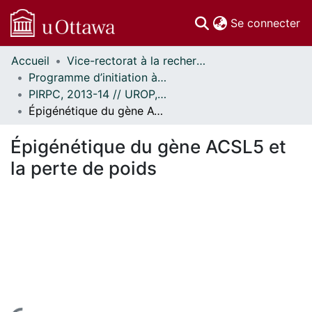
(c
Se connecter
Accueil
Vice-rectorat à la recherche // Office of the V-P, Research
Communautés
Programme d’initiation à la recherche au premier cycle (PIRPC) // Undergraduate Research Opportunity Program (UROP)
et collections
PIRPC, 2013-14 // UROP, 2013-14
Parcourir
Épigénétique du gène ACSL5 et la perte de poids
Statistiques
À propos
Épigénétique du gène ACSL5 et
la perte de poids