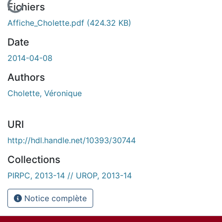
En cours de chargement...
Fichiers
Affiche_Cholette.pdf
(424.32 KB)
Date
2014-04-08
Authors
Cholette, Véronique
URI
http://hdl.handle.net/10393/30744
Collections
PIRPC, 2013-14 // UROP, 2013-14
Notice complète