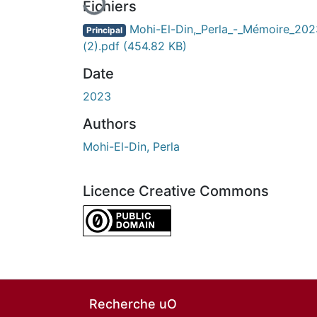
Fichiers
Mohi-El-Din,_Perla_-_Mémoire_202
Principal
(2).pdf
(454.82 KB)
Date
2023
Authors
Mohi-El-Din, Perla
Licence Creative Commons
CC0 1.0 Universal
Recherche uO