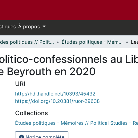
stiques
À propos
Études politiques // Political Studies
Études politiques - Mémoires // Political Studies - Research Papers
litico-confessionnels au Lib
de Beyrouth en 2020
URI
http://hdl.handle.net/10393/45432
https://doi.org/10.20381/ruor-29638
Collections
Études politiques - Mémoires // Political Studies - 
Notice complète