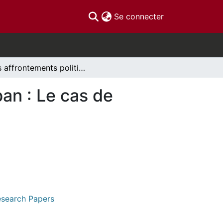
(current)
Se connecter
Les affrontements politico-confessionnels au Liban : Le cas de l’explosion du port de Beyrouth en 2020
an : Le cas de
Research Papers