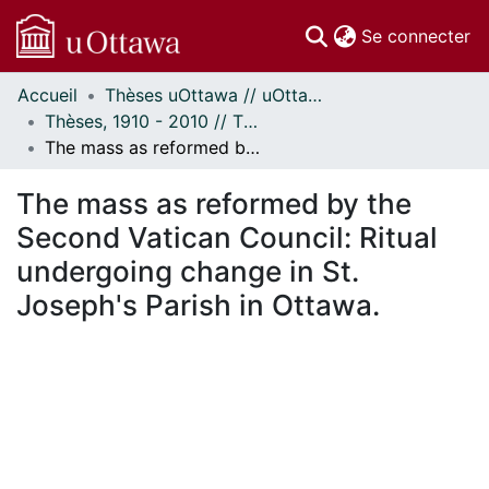
(c
Se connecter
Accueil
Thèses uOttawa // uOttawa Theses
Communautés
Thèses, 1910 - 2010 // Theses, 1910 - 2010
et collections
The mass as reformed by the Second Vatican Council: Ritual undergoing change in St. Joseph's Parish in Ottawa.
Parcourir
Statistiques
The mass as reformed by the
À propos
Second Vatican Council: Ritual
undergoing change in St.
Joseph's Parish in Ottawa.