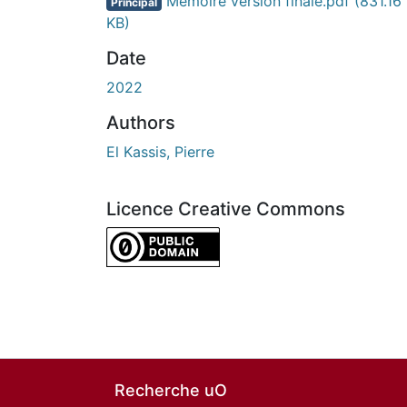
Mémoire version finale.pdf
(831.16
Principal
KB)
Date
2022
Authors
El Kassis, Pierre
Licence Creative Commons
CC0 1.0 Universal
Recherche uO