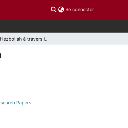
(current)
Se connecter
Le Hezbollah à travers les discours de Nassrallah
h
Research Papers