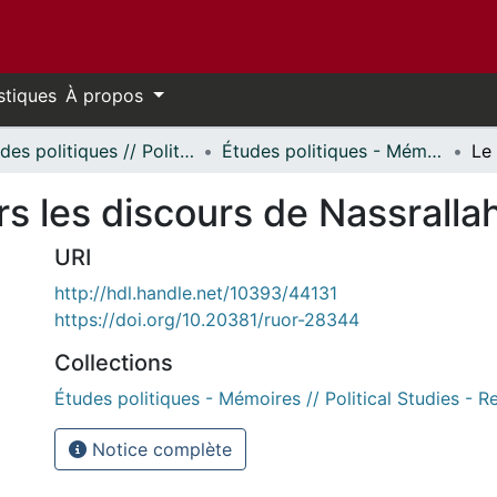
stiques
À propos
Études politiques // Political Studies
Études politiques - Mémoires // Political Studies - Research Papers
rs les discours de Nassralla
URI
http://hdl.handle.net/10393/44131
https://doi.org/10.20381/ruor-28344
Collections
Études politiques - Mémoires // Political Studies - 
Notice complète