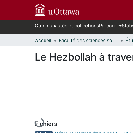
Communautés et collections
Parcourir
Stati
Accueil
Faculté des sciences sociales // Faculty of Social Sciences
Le Hezbollah à trave
En cours de chargement...
Fichiers