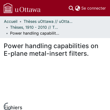
(c
Se connecter
Accueil
Thèses uOttawa // uOttawa Theses
Communautés
Thèses, 1910 - 2010 // Theses, 1910 - 2010
et collections
Power handling capabilities on E-plane metal-insert filters.
Parcourir
Statistiques
Power handling capabilities on
À propos
E-plane metal-insert filters.
En cours de chargement...
Fichiers