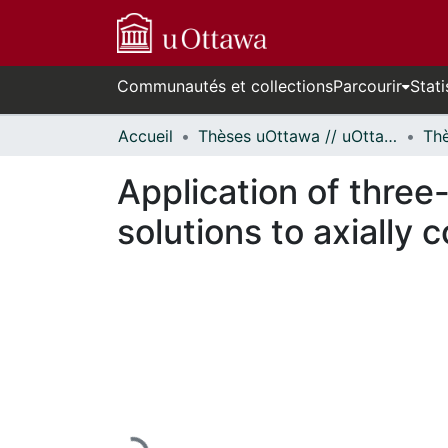
Communautés et collections
Parcourir
Stati
Accueil
Thèses uOttawa // uOttawa Theses
Application of three
solutions to axially
En cours de chargement...