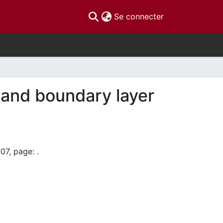
(current)
Se connecter
l and boundary layer
07, page: .