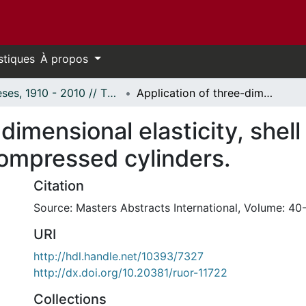
stiques
À propos
Thèses, 1910 - 2010 // Theses, 1910 - 2010
Application of three-dimensional elasticity, shell and boundary layer solutions to axially compressed cylinders.
-dimensional elasticity, shel
 compressed cylinders.
Citation
Source: Masters Abstracts International, Volume: 40-
URI
http://hdl.handle.net/10393/7327
http://dx.doi.org/10.20381/ruor-11722
Collections