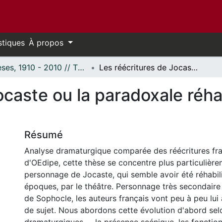
stiques
À propos
Thèses, 1910 - 2010 // Theses, 1910 - 2010
Les réécritures de Jocaste ou la paradoxale réhabilitation d'une "mère coupable"
ocaste ou la paradoxale réhab
Résumé
Analyse dramaturgique comparée des réécritures fr
d'OEdipe, cette thèse se concentre plus particulière
personnage de Jocaste, qui semble avoir été réhabilit
époques, par le théâtre. Personnage très secondaire
de Sophocle, les auteurs français vont peu à peu lui 
de sujet. Nous abordons cette évolution d'abord sel