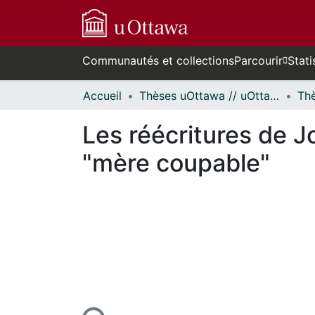
Communautés et collections
Parcourir
Stati
Accueil
Thèses uOttawa // uOttawa Theses
Les réécritures de J
"mère coupable"