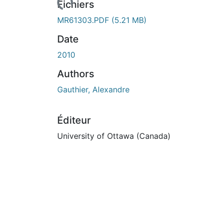
rs de chargement...
Fichiers
MR61303.PDF
(5.21 MB)
Date
2010
Authors
Gauthier, Alexandre
Éditeur
University of Ottawa (Canada)