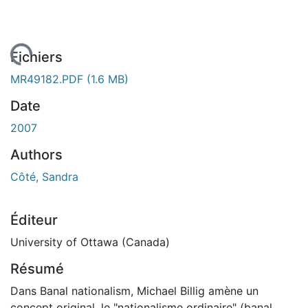
gement...
Fichiers
MR49182.PDF
(1.6 MB)
Date
2007
Authors
Côté, Sandra
Éditeur
University of Ottawa (Canada)
Résumé
Dans Banal nationalism, Michael Billig amène un
concept original, le "nationalisme ordinaire" (banal