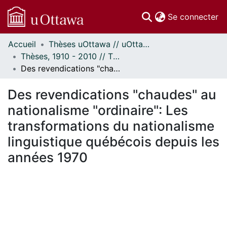
(c
Se connecter
Accueil
Thèses uOttawa // uOttawa Theses
Communautés
Thèses, 1910 - 2010 // Theses, 1910 - 2010
et collections
Des revendications "chaudes" au nationalisme "ordinaire": Les transformations du nationalisme linguistique québécois depuis les années 1970
Parcourir
Statistiques
Des revendications "chaudes" au
À propos
nationalisme "ordinaire": Les
transformations du nationalisme
linguistique québécois depuis les
années 1970