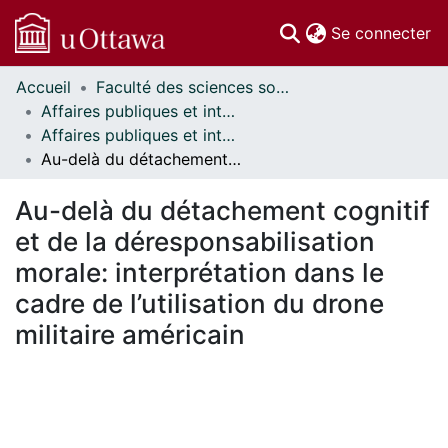
(c
Se connecter
Accueil
Faculté des sciences sociales // Faculty of Social Sciences
Communautés
Affaires publiques et internationales // Public and International Affairs
et collections
Affaires publiques et internationales - Mémoires // Public and International Affairs - Research Papers
Parcourir
Au-delà du détachement cognitif et de la déresponsabilisation morale: interprétation dans le cadre de l’utilisation du drone militaire américain
Statistiques
À propos
Au-delà du détachement cognitif
et de la déresponsabilisation
morale: interprétation dans le
cadre de l’utilisation du drone
militaire américain