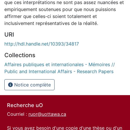
que ces interprétations ne sont pas assez nuancées et
empiriquement soutenues pour que nous puissions
affirmer que celles-ci soient totalement et
inclusivement représentatives de la réalité.
URI
http://hdl.handle.net/10393/34817
Collections
Affaires publiques et internationales - Mémoires //
Public and International Affairs - Research Papers
Notice complète
Recherche uO
Courriel :
ruor@uottawa.ca
Si vous avez besoin d'une copie d'une thèse ou d'un