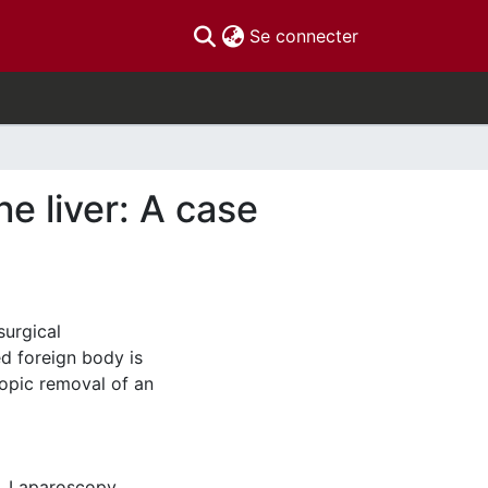
(current)
Se connecter
e liver: A case
surgical
 foreign body is
copic removal of an
,
Laparoscopy
,