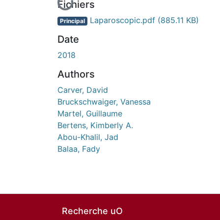
En cours de chargement...
Fichiers
Laparoscopic.pdf
(885.11 KB)
Principal
Date
2018
Authors
Carver, David
Bruckschwaiger, Vanessa
Martel, Guillaume
Bertens, Kimberly A.
Abou-Khalil, Jad
Balaa, Fady
Recherche uO