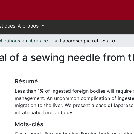
stiques
À propos
Publications en libre accès financées par uOttawa // uOttawa-Financed Open Access Publications
Laparoscopic retrieval of a sewing needle from the liver: A case report
al of a sewing needle from th
Résumé
Less than 1% of ingested foreign bodies will require 
management. An uncommon complication of ingested
migration to the liver. We present a case of laparos
intrahepatic foreign body.
Mots-clés
Case report
,
Foreign bodies
,
Foreign body migration