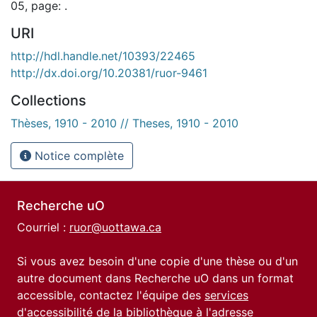
05, page: .
URI
http://hdl.handle.net/10393/22465
http://dx.doi.org/10.20381/ruor-9461
Collections
Thèses, 1910 - 2010 // Theses, 1910 - 2010
Notice complète
Recherche uO
Courriel :
ruor@uottawa.ca
Si vous avez besoin d'une copie d'une thèse ou d'un
autre document dans Recherche uO dans un format
accessible, contactez l'équipe des
services
d'accessibilité de la bibliothèque
à l'adresse