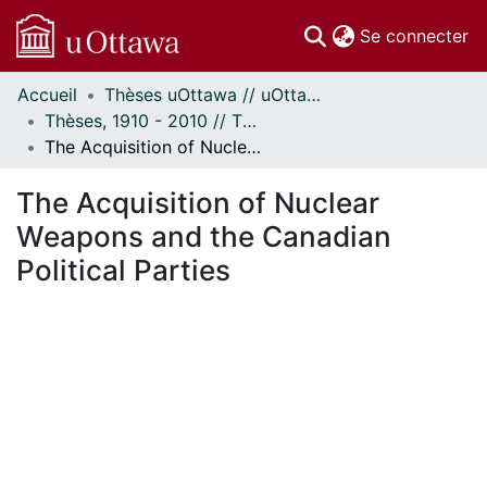
(c
Se connecter
Accueil
Thèses uOttawa // uOttawa Theses
Communautés
Thèses, 1910 - 2010 // Theses, 1910 - 2010
et collections
The Acquisition of Nuclear Weapons and the Canadian Political Parties
Parcourir
Statistiques
The Acquisition of Nuclear
À propos
Weapons and the Canadian
Political Parties