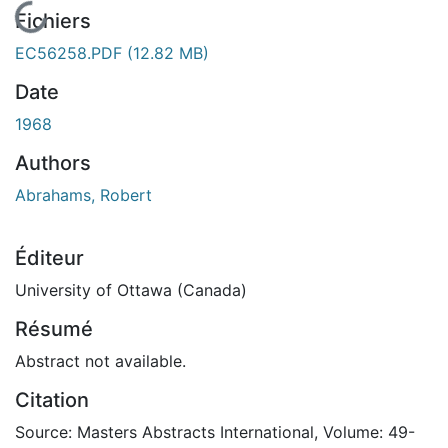
En cours de chargement...
Fichiers
EC56258.PDF
(12.82 MB)
Date
1968
Authors
Abrahams, Robert
Éditeur
University of Ottawa (Canada)
Résumé
Abstract not available.
Citation
Source: Masters Abstracts International, Volume: 49-