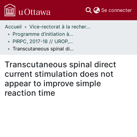
(c
Se connecter
Accueil
Vice-rectorat à la recherche // Office of the V-P, Research
Communautés
Programme d’initiation à la recherche au premier cycle (PIRPC) // Undergraduate Research Opportunity Program (UROP)
et collections
PIRPC, 2017-18 // UROP, 2017-18
Parcourir
Transcutaneous spinal direct current stimulation does not appear to improve simple reaction time
Statistiques
À propos
Transcutaneous spinal direct
current stimulation does not
appear to improve simple
reaction time