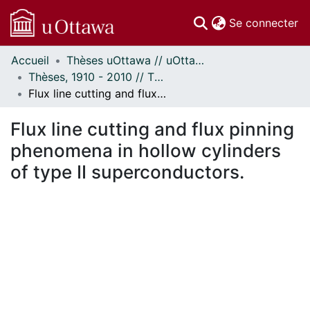
(c
Se connecter
Accueil
Thèses uOttawa // uOttawa Theses
Communautés
Thèses, 1910 - 2010 // Theses, 1910 - 2010
et collections
Flux line cutting and flux pinning phenomena in hollow cylinders of type II superconductors.
Parcourir
Statistiques
Flux line cutting and flux pinning
À propos
phenomena in hollow cylinders
of type II superconductors.
ent...