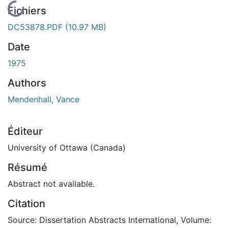
En cours de chargement...
Fichiers
DC53878.PDF
(10.97 MB)
Date
1975
Authors
Mendenhall, Vance
Éditeur
University of Ottawa (Canada)
Résumé
Abstract not available.
Citation
Source: Dissertation Abstracts International, Volume: