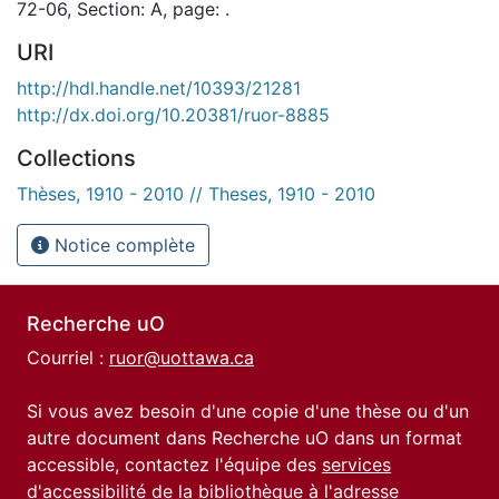
72-06, Section: A, page: .
URI
http://hdl.handle.net/10393/21281
http://dx.doi.org/10.20381/ruor-8885
Collections
Thèses, 1910 - 2010 // Theses, 1910 - 2010
Notice complète
Recherche uO
Courriel :
ruor@uottawa.ca
Si vous avez besoin d'une copie d'une thèse ou d'un
autre document dans Recherche uO dans un format
accessible, contactez l'équipe des
services
d'accessibilité de la bibliothèque
à l'adresse