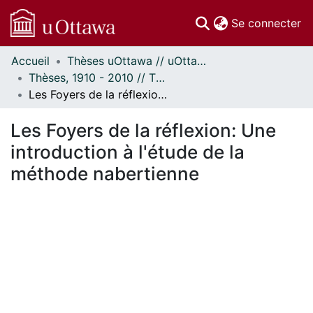
(c
Se connecter
Accueil
Thèses uOttawa // uOttawa Theses
Communautés
Thèses, 1910 - 2010 // Theses, 1910 - 2010
et collections
Les Foyers de la réflexion: Une introduction à l'étude de la méthode nabertienne
Parcourir
Statistiques
Les Foyers de la réflexion: Une
À propos
introduction à l'étude de la
méthode nabertienne