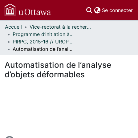
(c
Se connecter
Accueil
Vice-rectorat à la recherche // Office of the V-P, Research
Communautés
Programme d’initiation à la recherche au premier cycle (PIRPC) // Undergraduate Research Opportunity Program (UROP)
et collections
PIRPC, 2015-16 // UROP, 2015-16
Parcourir
Automatisation de l’analyse d’objets déformables
Statistiques
À propos
Automatisation de l’analyse
d’objets déformables