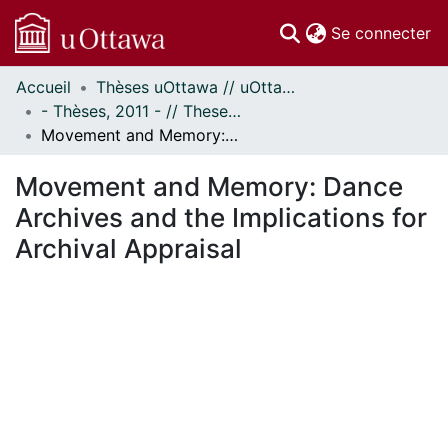
(c
Se connecter
Accueil
Thèses uOttawa // uOttawa Theses
Communautés
- Thèses, 2011 - // Theses, 2011 -
et collections
Movement and Memory: Dance Archives and the Implications for Archival Appraisal
Parcourir
Statistiques
Movement and Memory: Dance
À propos
Archives and the Implications for
Archival Appraisal