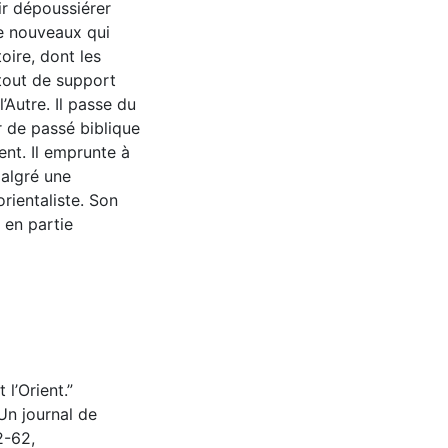
ir dépoussiérer
de nouveaux qui
oire, dont les
tout de support
’Autre. Il passe du
r de passé biblique
ent. Il emprunte à
Malgré une
rientaliste. Son
 en partie
 l’Orient.”
Un journal de
2-62,