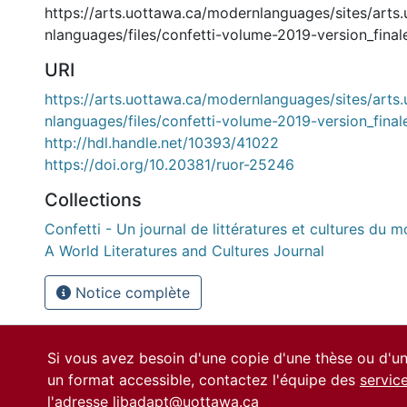
https://arts.uottawa.ca/modernlanguages/sites/arts
nlanguages/files/confetti-volume-2019-version_finale
URI
https://arts.uottawa.ca/modernlanguages/sites/arts
nlanguages/files/confetti-volume-2019-version_final
http://hdl.handle.net/10393/41022
https://doi.org/10.20381/ruor-25246
Collections
Confetti - Un journal de littératures et cultures du m
A World Literatures and Cultures Journal
Notice complète
Si vous avez besoin d'une copie d'une thèse ou d'
un format accessible, contactez l'équipe des
servic
l'adresse
libadapt@uottawa.ca