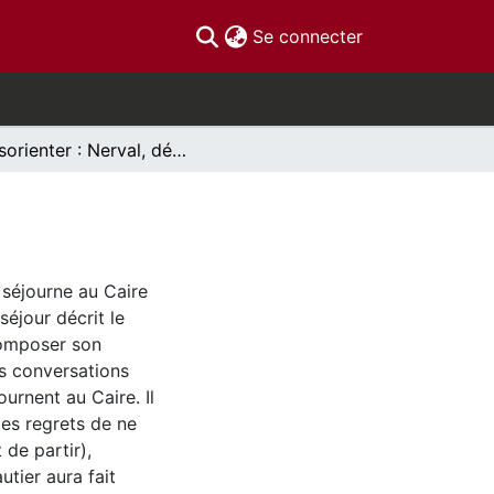
(current)
Se connecter
Désorienter : Nerval, déçu, repeint l’Orient
 séjourne au Caire
séjour décrit le
composer son
s conversations
ournent au Caire. Il
des regrets de ne
 de partir),
utier aura fait