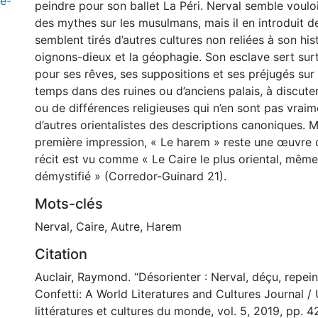
e-
peindre pour son ballet La Péri. Nerval semble voulo
des mythes sur les musulmans, mais il en introduit 
semblent tirés d’autres cultures non reliées à son hist
oignons-dieux et la géophagie. Son esclave sert sur
pour ses rêves, ses suppositions et ses préjugés sur l
temps dans des ruines ou d’anciens palais, à discute
ou de différences religieuses qui n’en sont pas vraim
d’autres orientalistes des descriptions canoniques. 
première impression, « Le harem » reste une œuvre o
récit est vu comme « Le Caire le plus oriental, même
démystifié » (Corredor-Guinard 21).
Mots-clés
Nerval
,
Caire
,
Autre
,
Harem
Citation
Auclair, Raymond. “Désorienter : Nerval, déçu, repeint
Confetti: A World Literatures and Cultures Journal / 
littératures et cultures du monde, vol. 5, 2019, pp. 4