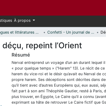
stiques
À propos
Langues et littératures modernes // Modern Languages and Literatures
Confetti - Un journal de littératures et cultures du monde // Confetti - A World Literatures and Cultures Journal
 déçu, repeint l’Orient
Résumé
Nerval entreprend un voyage d’un an durant lequel il
« pour quelque temps » ("Harem" 13). Le récit de ce 
harem du vice-roi et le désir qu’avait eu Nerval de 
propre harem. Ses déceptions sont décrites dans de
qu’il tient avec d’autres Européens qui, eux aussi, séj
fait part à son ami Théophile Gautier, resté à Paris, 
plus trouver, en Égypte, Le Caire qu’il a connu (avant
exprimant sa hâte de retrouver Le Caire fictif que Ga