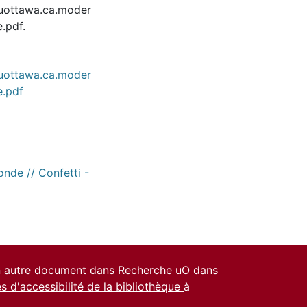
.uottawa.ca.moder
.pdf.
.uottawa.ca.moder
e.pdf
onde // Confetti -
un autre document dans Recherche uO dans
es d'accessibilité de la bibliothèque
à