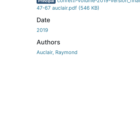
En cours de chargement...
confetti-volume-2019-version_final
Principal
47-67 auclair.pdf
(546 KB)
Date
2019
Authors
Auclair, Raymond