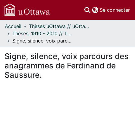
(c
Se connecter
Accueil
Thèses uOttawa // uOttawa Theses
Communautés
Thèses, 1910 - 2010 // Theses, 1910 - 2010
et collections
Signe, silence, voix parcours des anagrammes de Ferdinand de Saussure.
Parcourir
Statistiques
Signe, silence, voix parcours des
À propos
anagrammes de Ferdinand de
Saussure.