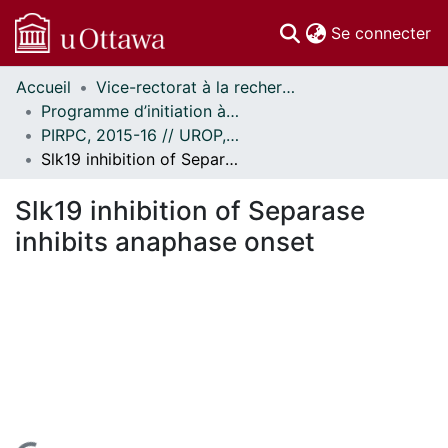
(c
Se connecter
Accueil
Vice-rectorat à la recherche // Office of the V-P, Research
Communautés
Programme d’initiation à la recherche au premier cycle (PIRPC) // Undergraduate Research Opportunity Program (UROP)
et collections
PIRPC, 2015-16 // UROP, 2015-16
Parcourir
Slk19 inhibition of Separase inhibits anaphase onset
Statistiques
À propos
Slk19 inhibition of Separase
inhibits anaphase onset