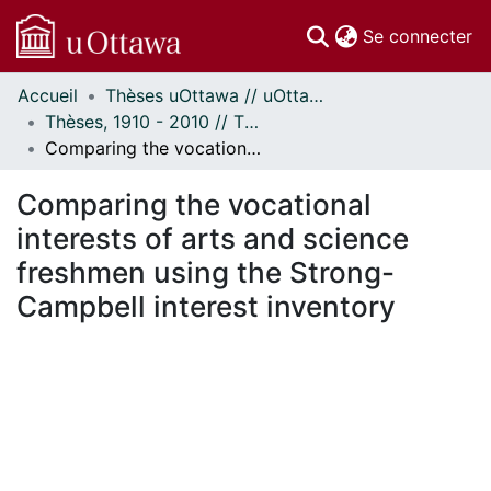
(c
Se connecter
Accueil
Thèses uOttawa // uOttawa Theses
Communautés
Thèses, 1910 - 2010 // Theses, 1910 - 2010
et collections
Comparing the vocational interests of arts and science freshmen using the Strong-Campbell interest inventory
Parcourir
Statistiques
Comparing the vocational
À propos
interests of arts and science
freshmen using the Strong-
Campbell interest inventory