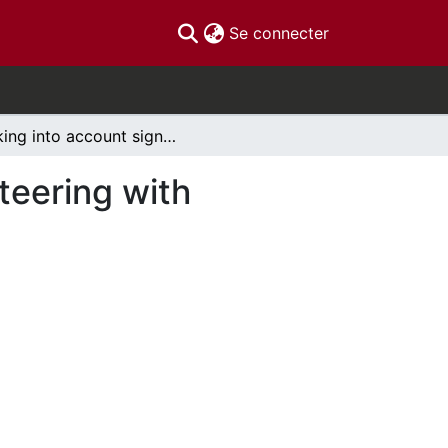
(current)
Se connecter
Taking into account significant activities in volunteering with residents with dementia
nteering with