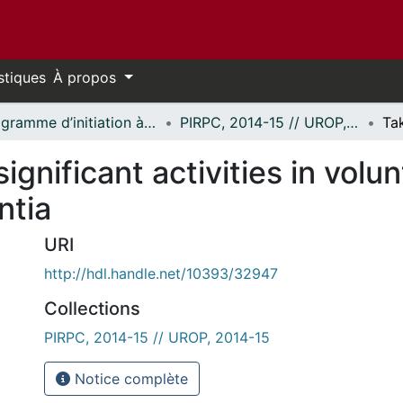
stiques
À propos
Programme d’initiation à la recherche au premier cycle (PIRPC) // Undergraduate Research Opportunity Program (UROP)
PIRPC, 2014-15 // UROP, 2014-15
ignificant activities in volu
ntia
URI
http://hdl.handle.net/10393/32947
Collections
PIRPC, 2014-15 // UROP, 2014-15
Notice complète