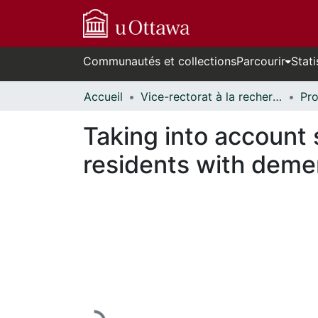
Communautés et collections
Parcourir
Stati
Accueil
Vice-rectorat à la recherche // Office of the V-P, Research
Taking into account s
residents with deme
En cours de chargement...