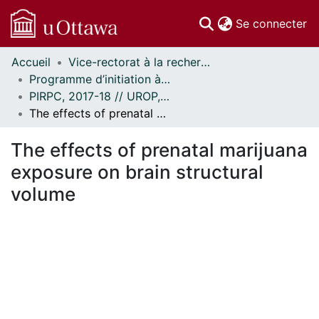
(c
Se connecter
Accueil
Vice-rectorat à la recherche // Office of the V-P, Research
Communautés
Programme d’initiation à la recherche au premier cycle (PIRPC) // Undergraduate Research Opportunity Program (UROP)
et collections
PIRPC, 2017-18 // UROP, 2017-18
Parcourir
The effects of prenatal marijuana exposure on brain structural volume
Statistiques
À propos
The effects of prenatal marijuana
exposure on brain structural
volume