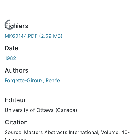
En cours de chargement...
Fichiers
MK60144.PDF
(2.69 MB)
Date
1982
Authors
Forgette-Giroux, Renée.
Éditeur
University of Ottawa (Canada)
Citation
Source: Masters Abstracts International, Volume: 40-
07, page: .