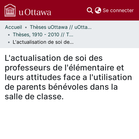
(c
Se connecter
Accueil
Thèses uOttawa // uOttawa Theses
Communautés
Thèses, 1910 - 2010 // Theses, 1910 - 2010
et collections
L'actualisation de soi des professeurs de l'élémentaire et leurs attitudes face a l'utilisation de parents bénévoles dans la salle de classe.
Parcourir
Statistiques
L'actualisation de soi des
À propos
professeurs de l'élémentaire et
leurs attitudes face a l'utilisation
de parents bénévoles dans la
salle de classe.