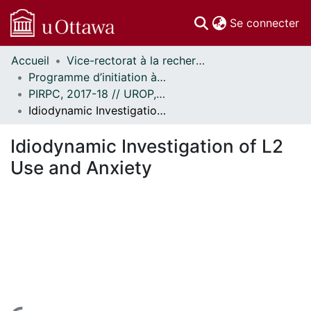
(c
Se connecter
Accueil
Vice-rectorat à la recherche // Office of the V-P, Research
Communautés
Programme d’initiation à la recherche au premier cycle (PIRPC) // Undergraduate Research Opportunity Program (UROP)
et collections
PIRPC, 2017-18 // UROP, 2017-18
Parcourir
Idiodynamic Investigation of L2 Use and Anxiety
Statistiques
À propos
Idiodynamic Investigation of L2
Use and Anxiety