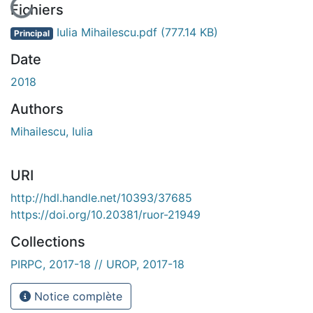
En cours de chargement...
Fichiers
Iulia Mihailescu.pdf
(777.14 KB)
Principal
Date
2018
Authors
Mihailescu, Iulia
URI
http://hdl.handle.net/10393/37685
https://doi.org/10.20381/ruor-21949
Collections
PIRPC, 2017-18 // UROP, 2017-18
Notice complète