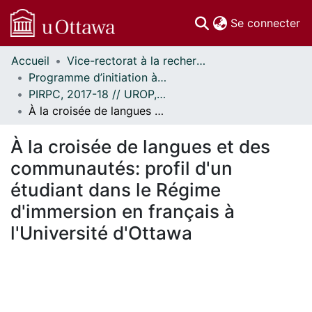
(c
Se connecter
Accueil
Vice-rectorat à la recherche // Office of the V-P, Research
Communautés
Programme d’initiation à la recherche au premier cycle (PIRPC) // Undergraduate Research Opportunity Program (UROP)
et collections
PIRPC, 2017-18 // UROP, 2017-18
Parcourir
À la croisée de langues et des communautés: profil d'un étudiant dans le Régime d'immersion en français à l'Université d'Ottawa
Statistiques
À propos
À la croisée de langues et des
communautés: profil d'un
étudiant dans le Régime
d'immersion en français à
l'Université d'Ottawa