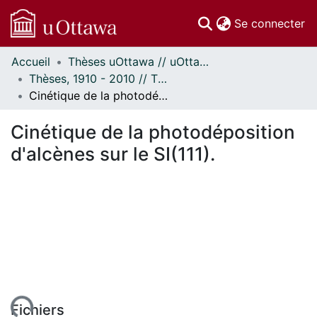
(c
Se connecter
Accueil
Thèses uOttawa // uOttawa Theses
Communautés
Thèses, 1910 - 2010 // Theses, 1910 - 2010
et collections
Cinétique de la photodéposition d'alcènes sur le SI(111).
Parcourir
Statistiques
Cinétique de la photodéposition
À propos
d'alcènes sur le SI(111).
Fichiers