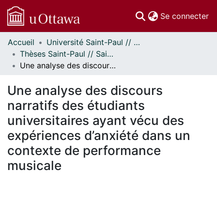
(c
Se connecter
Accueil
Université Saint-Paul // Saint Paul University
Communautés
Thèses Saint-Paul // Saint Paul Theses
et collections
Une analyse des discours narratifs des étudiants universitaires ayant vécu des expériences d’anxiété dans un contexte de performance musicale
Parcourir
Statistiques
Une analyse des discours
À propos
narratifs des étudiants
universitaires ayant vécu des
expériences d’anxiété dans un
contexte de performance
musicale