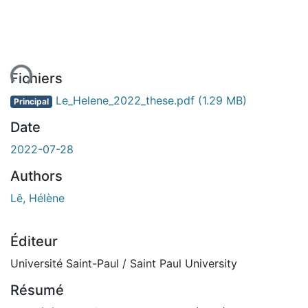
ent...
Fichiers
Le_Helene_2022_these.pdf
(1.29 MB)
Principal
Date
2022-07-28
Authors
Lê, Hélène
Éditeur
Université Saint-Paul / Saint Paul University
Résumé