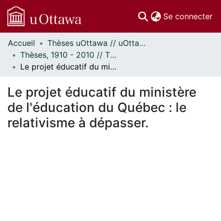
(c
Se connecter
Accueil
Thèses uOttawa // uOttawa Theses
Communautés
Thèses, 1910 - 2010 // Theses, 1910 - 2010
et collections
Le projet éducatif du ministère de l'éducation du Québec : le relativisme à dépasser.
Parcourir
Statistiques
Le projet éducatif du ministère
À propos
de l'éducation du Québec : le
relativisme à dépasser.