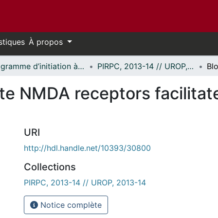
stiques
À propos
Programme d’initiation à la recherche au premier cycle (PIRPC) // Undergraduate Research Opportunity Program (UROP)
PIRPC, 2013-14 // UROP, 2013-14
e NMDA receptors facilitate
URI
http://hdl.handle.net/10393/30800
Collections
PIRPC, 2013-14 // UROP, 2013-14
Notice complète