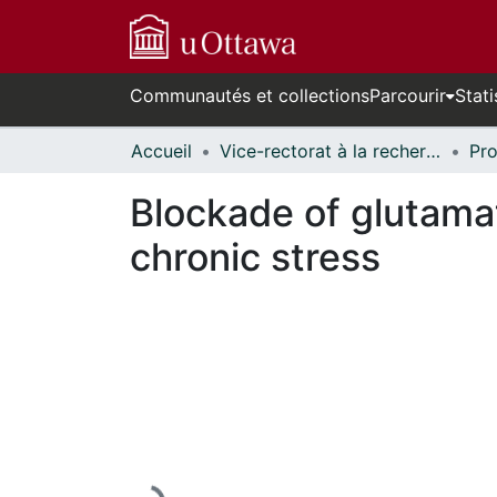
Communautés et collections
Parcourir
Stati
Accueil
Vice-rectorat à la recherche // Office of the V-P, Research
Blockade of glutamat
chronic stress
En cours de chargement...