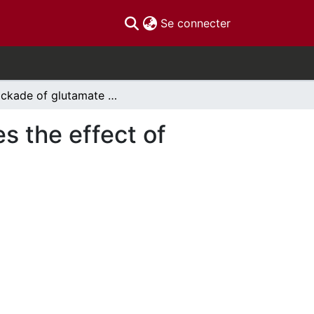
(current)
Se connecter
Blockade of glutamate NMDA receptors facilitates the effect of chronic stress
s the effect of