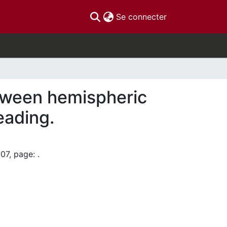
(current)
Se connecter
etween hemispheric
eading.
07, page: .