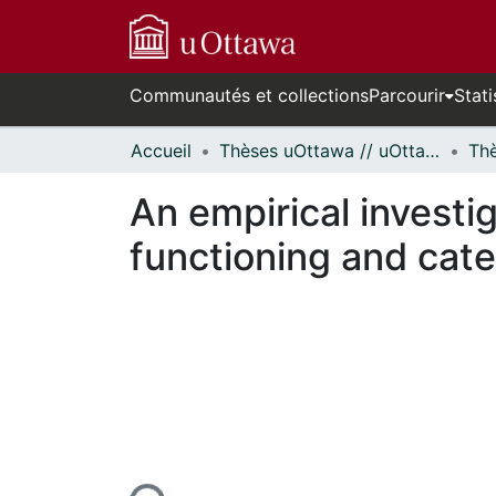
Communautés et collections
Parcourir
Stati
Accueil
Thèses uOttawa // uOttawa Theses
An empirical investi
functioning and cate