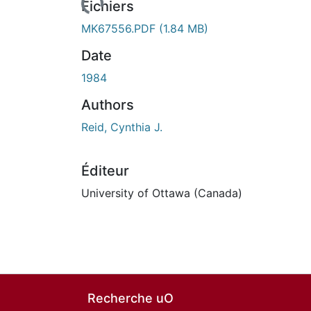
ours de chargement...
Fichiers
MK67556.PDF
(1.84 MB)
Date
1984
Authors
Reid, Cynthia J.
Éditeur
University of Ottawa (Canada)
Recherche uO