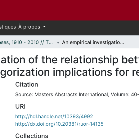
stiques
À propos
Thèses, 1910 - 2010 // Theses, 1910 - 2010
An empirical investigation of the relationship between hemispheric functioning and categorization implications for reading.
gation of the relationship b
gorization implications for r
Citation
Source: Masters Abstracts International, Volume: 40-
URI
http://hdl.handle.net/10393/4992
http://dx.doi.org/10.20381/ruor-14135
Collections