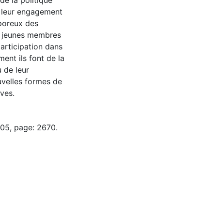
 de la politique
ar leur engagement
 poreux des
de jeunes membres
articipation dans
nt ils font de la
u de leur
uvelles formes de
ves.
-05, page: 2670.