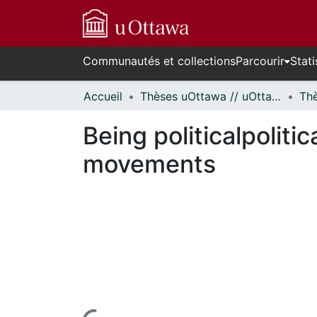
Communautés et collections
Parcourir
Stati
Accueil
Thèses uOttawa // uOttawa Theses
Being politicalpolit
movements