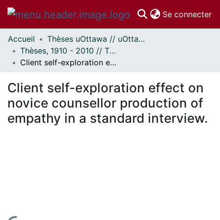
(c
Se connecter
Accueil
Thèses uOttawa // uOttawa Theses
Communautés
Thèses, 1910 - 2010 // Theses, 1910 - 2010
et collections
Client self-exploration effect on novice counsellor production of empathy in a standard interview.
Parcourir
Statistiques
Client self-exploration effect on
À propos
novice counsellor production of
empathy in a standard interview.