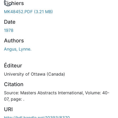
En cours de chargement...
Fichiers
MK48452.PDF
(3.21 MB)
Date
1978
Authors
Angus, Lynne.
Éditeur
University of Ottawa (Canada)
Citation
Source: Masters Abstracts International, Volume: 40-
07, page: .
URI
http://hdl.handle.net/10393/8370