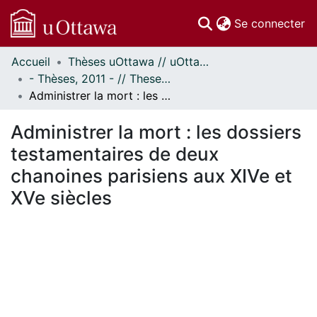
(c
Se connecter
Accueil
Thèses uOttawa // uOttawa Theses
Communautés
- Thèses, 2011 - // Theses, 2011 -
et collections
Administrer la mort : les dossiers testamentaires de deux chanoines parisiens aux XIVe et XVe siècles
Parcourir
Statistiques
Administrer la mort : les dossiers
À propos
testamentaires de deux
chanoines parisiens aux XIVe et
XVe siècles