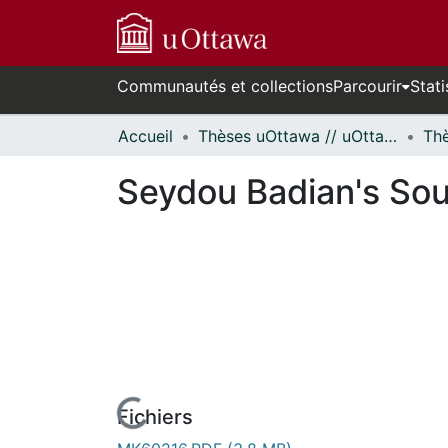
Communautés et collections
Parcourir
Stati
Accueil
Thèses uOttawa // uOttawa Theses
Seydou Badian's Sou
Fichiers