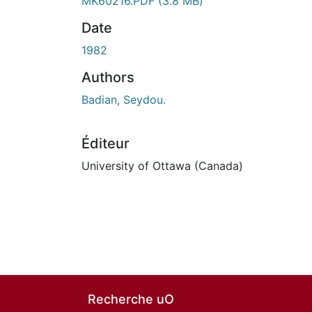
En cours de chargement...
MK60216.PDF
(3.8 MB)
Date
1982
Authors
Badian, Seydou.
Éditeur
University of Ottawa (Canada)
Recherche uO