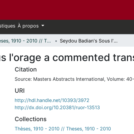
stiques
À propos
Thèses, 1910 - 2010 // Theses, 1910 - 2010
Seydou Badian's Sous l'orage a commented translation.
s l'orage a commented trans
Citation
Source: Masters Abstracts International, Volume: 40-
URI
http://hdl.handle.net/10393/3972
http://dx.doi.org/10.20381/ruor-13513
Collections
Thèses, 1910 - 2010 // Theses, 1910 - 2010