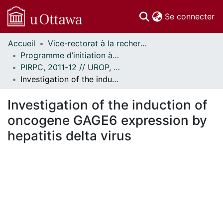
(c
Se connecter
Accueil
Vice-rectorat à la recherche // Office of the V-P, Research
Communautés
Programme d’initiation à la recherche au premier cycle (PIRPC) // Undergraduate Research Opportunity Program (UROP)
et collections
PIRPC, 2011-12 // UROP, 2011-12
Parcourir
Investigation of the induction of oncogene GAGE6 expression by hepatitis delta virus
Statistiques
À propos
Investigation of the induction of
oncogene GAGE6 expression by
hepatitis delta virus