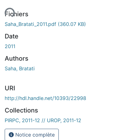
ment...
Fichiers
Saha_Bratati_2011.pdf
(360.07 KB)
Date
2011
Authors
Saha, Bratati
URI
http://hdl.handle.net/10393/22998
Collections
PIRPC, 2011-12 // UROP, 2011-12
Notice complète