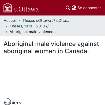
(c
Se connecter
Accueil
Thèses uOttawa // uOttawa Theses
Communautés
Thèses, 1910 - 2010 // Theses, 1910 - 2010
et collections
Aboriginal male violence against aboriginal women in Canada.
Parcourir
Statistiques
Aboriginal male violence against
À propos
aboriginal women in Canada.
 de chargement...
Fichiers