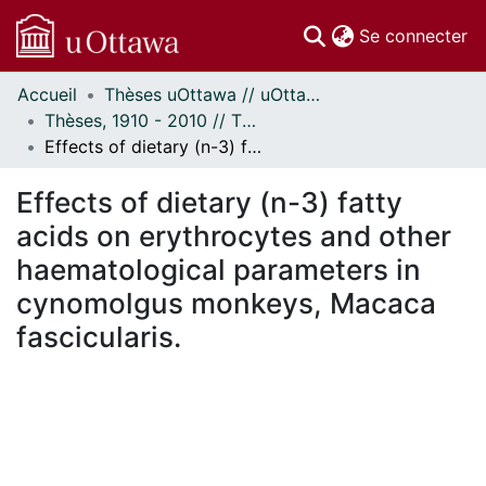
(c
Se connecter
Accueil
Thèses uOttawa // uOttawa Theses
Communautés
Thèses, 1910 - 2010 // Theses, 1910 - 2010
et collections
Effects of dietary (n-3) fatty acids on erythrocytes and other haematological parameters in cynomolgus monkeys, Macaca fascicularis.
Parcourir
Statistiques
Effects of dietary (n-3) fatty
À propos
acids on erythrocytes and other
haematological parameters in
cynomolgus monkeys, Macaca
fascicularis.