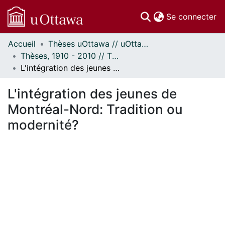
(c
Se connecter
Accueil
Thèses uOttawa // uOttawa Theses
Communautés
Thèses, 1910 - 2010 // Theses, 1910 - 2010
et collections
L'intégration des jeunes de Montréal-Nord: Tradition ou modernité?
Parcourir
Statistiques
L'intégration des jeunes de
À propos
Montréal-Nord: Tradition ou
modernité?