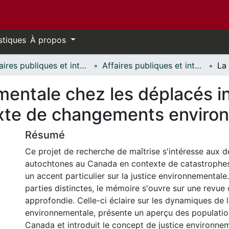
stiques
À propos
Affaires publiques et internationales // Public and International Affairs
Affaires publiques et internationales - Mémoires // Public and International Affairs - Research Papers
ementale chez les déplacés 
xte de changements enviro
Résumé
Ce projet de recherche de maîtrise s'intéresse aux d
autochtones au Canada en contexte de catastrophes 
un accent particulier sur la justice environnementale
parties distinctes, le mémoire s'ouvre sur une revue d
approfondie. Celle-ci éclaire sur les dynamiques de 
environnementale, présente un aperçu des populati
Canada et introduit le concept de justice environne