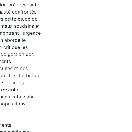
ation préoccupante
auté confrontée
rs cette étude de
ntaux soudains et
 montrant l'urgence
on aborde le
 critique les
 de gestion des
ments
cunes et des
tuelles. Le but de
ns pour les
 essentiel
onnementale afin
 populations
ments
ues publiques