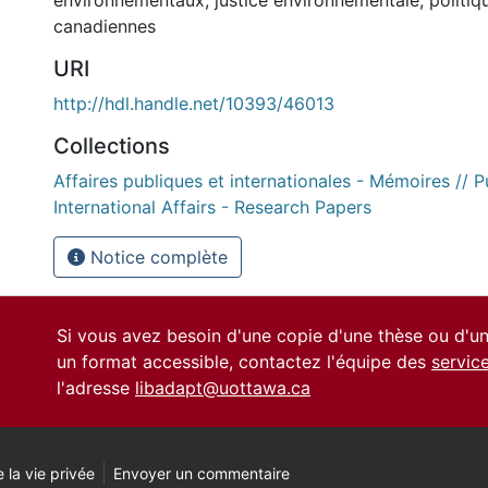
canadiennes
URI
http://hdl.handle.net/10393/46013
Collections
Affaires publiques et internationales - Mémoires // P
International Affairs - Research Papers
Notice complète
Si vous avez besoin d'une copie d'une thèse ou d'
un format accessible, contactez l'équipe des
servic
l'adresse
libadapt@uottawa.ca
 la vie privée
Envoyer un commentaire