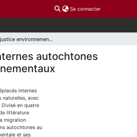
(current)
Se connecter
La justice environnementale chez les déplacés internes autochtones au Canada en contexte de changements environnementaux
internes autochtones
nnementaux
éplacés internes
naturelles, avec
. Divisé en quatre
e littérature
la migration
ons autochtones au
mentale et ses