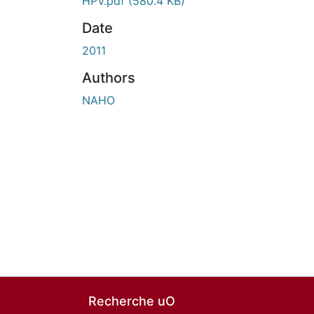
En cours de chargement...
HPV.pdf
(580.4 KB)
Date
2011
Authors
NAHO
Recherche uO