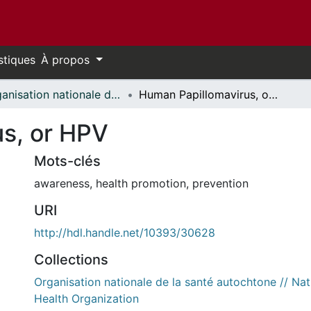
stiques
À propos
Organisation nationale de la santé autochtone // National Aboriginal Health Organization
Human Papillomavirus, or HPV
s, or HPV
Mots-clés
awareness
,
health promotion
,
prevention
URI
http://hdl.handle.net/10393/30628
Collections
Organisation nationale de la santé autochtone // Nat
Health Organization