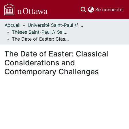
(c
Se connecter
Accueil
Université Saint-Paul // Saint Paul University
Communautés
Thèses Saint-Paul // Saint Paul Theses
et collections
The Date of Easter: Classical Considerations and Contemporary Challenges
Parcourir
Statistiques
The Date of Easter: Classical
À propos
Considerations and
Contemporary Challenges
 de chargement...