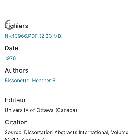
En cours de chargement...
Fichiers
NK43966.PDF
(2.23 MB)
Date
1978
Authors
Bissonette, Heather R.
Éditeur
University of Ottawa (Canada)
Citation
Source: Dissertation Abstracts International, Volume:
62-13, Section: A.