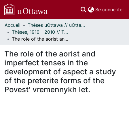
(c
Se connecter
Accueil
Thèses uOttawa // uOttawa Theses
Communautés
Thèses, 1910 - 2010 // Theses, 1910 - 2010
et collections
The role of the aorist and imperfect tenses in the development of aspect a study of the preterite forms of the Povest' vremennykh let.
Parcourir
Statistiques
The role of the aorist and
À propos
imperfect tenses in the
development of aspect a study
of the preterite forms of the
Povest' vremennykh let.