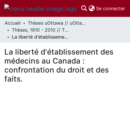
(c
Se connecter
Accueil
Thèses uOttawa // uOttawa Theses
Communautés
Thèses, 1910 - 2010 // Theses, 1910 - 2010
et collections
La liberté d'établissement des médecins au Canada : confrontation du droit et des faits.
Parcourir
Statistiques
La liberté d'établissement des
À propos
médecins au Canada :
confrontation du droit et des
faits.
 de chargement...