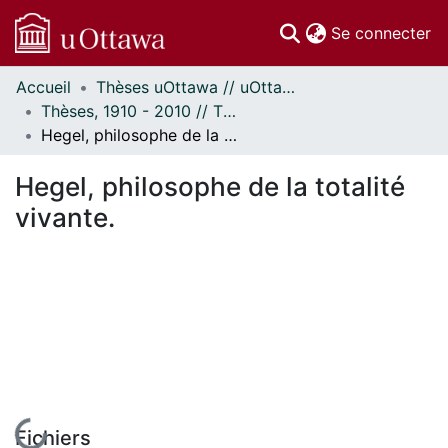
(c
Se connecter
Accueil
Thèses uOttawa // uOttawa Theses
Communautés
Thèses, 1910 - 2010 // Theses, 1910 - 2010
et collections
Hegel, philosophe de la totalité vivante.
Parcourir
Statistiques
Hegel, philosophe de la totalité
À propos
vivante.
En cours de chargement...
Fichiers