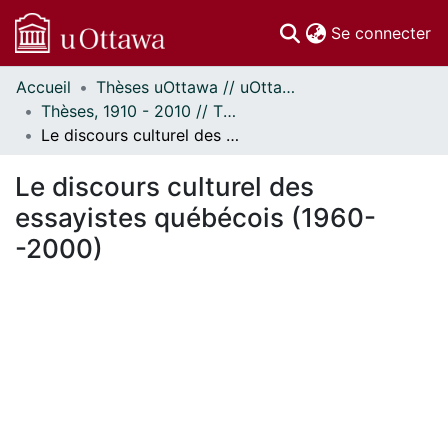
(c
Se connecter
Accueil
Thèses uOttawa // uOttawa Theses
Communautés
Thèses, 1910 - 2010 // Theses, 1910 - 2010
et collections
Le discours culturel des essayistes québécois (1960--2000)
Parcourir
Statistiques
Le discours culturel des
À propos
essayistes québécois (1960-
-2000)
gement...