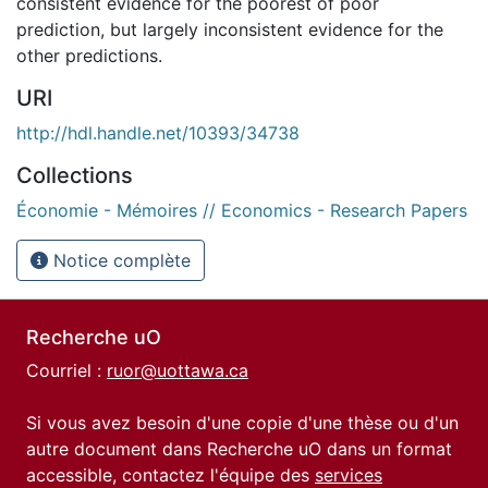
consistent evidence for the poorest of poor
prediction, but largely inconsistent evidence for the
other predictions.
URI
http://hdl.handle.net/10393/34738
Collections
Économie - Mémoires // Economics - Research Papers
Notice complète
Recherche uO
Courriel :
ruor@uottawa.ca
Si vous avez besoin d'une copie d'une thèse ou d'un
autre document dans Recherche uO dans un format
accessible, contactez l'équipe des
services