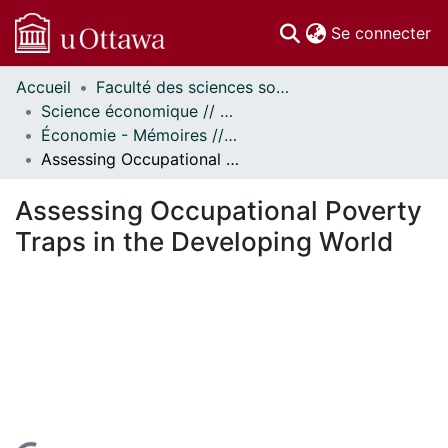
(c
Se connecter
Accueil
Faculté des sciences sociales // Faculty of Social Sciences
Communautés
Science économique // Economics
et collections
Économie - Mémoires // Economics - Research Papers
Parcourir
Assessing Occupational Poverty Traps in the Developing World
Statistiques
À propos
Assessing Occupational Poverty
Traps in the Developing World