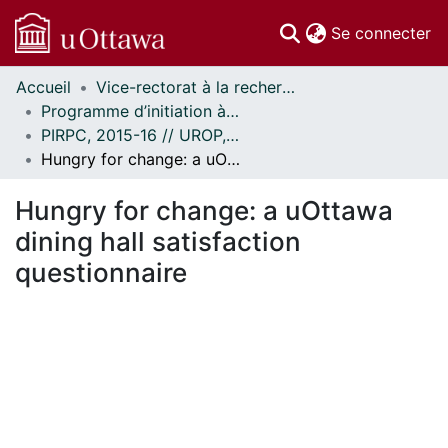
(c
Se connecter
Accueil
Vice-rectorat à la recherche // Office of the V-P, Research
Communautés
Programme d’initiation à la recherche au premier cycle (PIRPC) // Undergraduate Research Opportunity Program (UROP)
et collections
PIRPC, 2015-16 // UROP, 2015-16
Parcourir
Hungry for change: a uOttawa dining hall satisfaction questionnaire
Statistiques
À propos
Hungry for change: a uOttawa
dining hall satisfaction
questionnaire