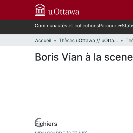
Communautés et collections
Parcourir
Stati
Accueil
Thèses uOttawa // uOttawa Theses
Boris Vian à la sce
Fichiers