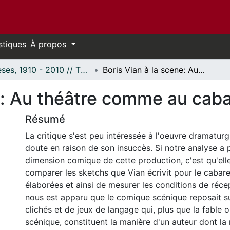
stiques
À propos
Thèses, 1910 - 2010 // Theses, 1910 - 2010
Boris Vian à la scene: Au théâtre comme au cabaret
ne: Au théâtre comme au caba
Résumé
La critique s'est peu intéressée à l'oeuvre dramatur
doute en raison de son insuccès. Si notre analyse a pr
dimension comique de cette production, c'est qu'ell
comparer les sketchs que Vian écrivit pour le cabare
élaborées et ainsi de mesurer les conditions de récep
nous est apparu que le comique scénique reposait su
clichés et de jeux de langage qui, plus que la fable o
scénique, constituent la manière d'un auteur dont la