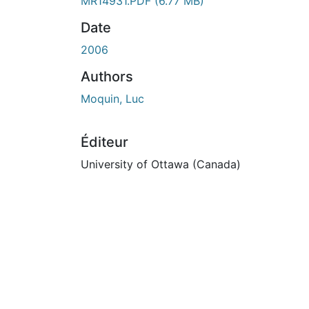
En cours de chargement...
MR14931.PDF
(6.77 MB)
Date
2006
Authors
Moquin, Luc
Éditeur
University of Ottawa (Canada)